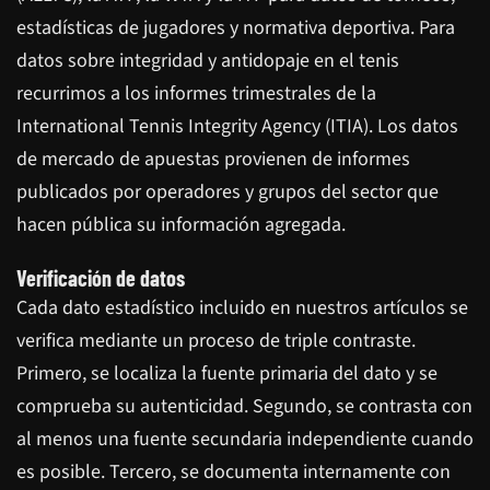
estadísticas de jugadores y normativa deportiva. Para
datos sobre integridad y antidopaje en el tenis
recurrimos a los informes trimestrales de la
International Tennis Integrity Agency (ITIA). Los datos
de mercado de apuestas provienen de informes
publicados por operadores y grupos del sector que
hacen pública su información agregada.
Verificación de datos
Cada dato estadístico incluido en nuestros artículos se
verifica mediante un proceso de triple contraste.
Primero, se localiza la fuente primaria del dato y se
comprueba su autenticidad. Segundo, se contrasta con
al menos una fuente secundaria independiente cuando
es posible. Tercero, se documenta internamente con