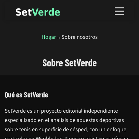
Hogar
→
Sobre nosotros
Sobre SetVerde
Qué es SetVerde
SetVerde es un proyecto editorial independiente
especializado en el análisis de apuestas deportivas
sobre tenis en superficie de césped, con un enfoque
particular en Wimbledon. Nuestro objetivo es ofrecer