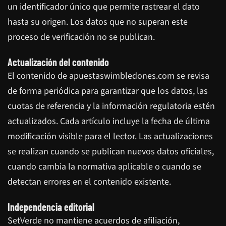
un identificador único que permite rastrear el dato
hasta su origen. Los datos que no superan este
proceso de verificación no se publican.
Actualización del contenido
El contenido de apuestaswimbledones.com se revisa
de forma periódica para garantizar que los datos, las
cuotas de referencia y la información regulatoria estén
actualizados. Cada artículo incluye la fecha de última
modificación visible para el lector. Las actualizaciones
se realizan cuando se publican nuevos datos oficiales,
cuando cambia la normativa aplicable o cuando se
detectan errores en el contenido existente.
Independencia editorial
SetVerde no mantiene acuerdos de afiliación,