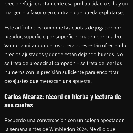
precio refleja exactamente esa probabilidad o si hay un
margen – a favor o en contra – que pueda explotarse.
Este artículo descompone las cuotas de jugador por
jugador, superficie por superficie, cuadro por cuadro.
Vamos a mirar donde los operadores están ofreciendo
precios ajustados y donde están dejando huecos. No
se trata de predecir al campeón – se trata de leer los
números con la precisión suficiente para encontrar
desajustes que merezcan una apuesta.
Carlos Alcaraz: récord en hierba y lectura de
sus cuotas
Recuerdo una conversación con un colega apostador
la semana antes de Wimbledon 2024. Me dijo que