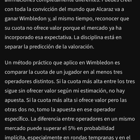
con toda la convicción del mundo que Alcaraz va a
ganar Wimbledon y, al mismo tiempo, reconocer que
su cuota no ofrece valor porque el mercado ya ha
incorporado esa expectativa. La disciplina está en
separar la predicción de la valoración.
Un método práctico que aplico en Wimbledon es
comparar la cuota de un jugador en al menos tres
operadores distintos. Si la cuota más alta entre los tres
sigue sin ofrecer valor según mi estimación, no hay
apuesta. Si la cuota más alta si ofrece valor pero las
otras dos no, tomo la apuesta en ese operador
específico. La diferencia entre operadores en un mismo
mercado puede superar el 5% en probabilidad
implícita, especialmente en rondas tempranas y en el