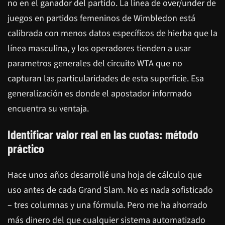
no en el ganador del partido. La línea de over/under de
juegos en partidos femeninos de Wimbledon está
calibrada con menos datos específicos de hierba que la
línea masculina, y los operadores tienden a usar
parametros generales del circuito WTA que no
capturan las particularidades de esta superficie. Esa
generalización es donde el apostador informado
encuentra su ventaja.
Identificar valor real en las cuotas: método
práctico
Hace unos años desarrollé una hoja de cálculo que
uso antes de cada Grand Slam. No es nada sofisticado
– tres columnas y una fórmula. Pero me ha ahorrado
más dinero del que cualquier sistema automatizado