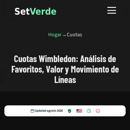
Hogar
→
Cuotas
Cuotas Wimbledon: Análisis de
Favoritos, Valor y Movimiento de
Líneas
Updated agosto 2026
18+