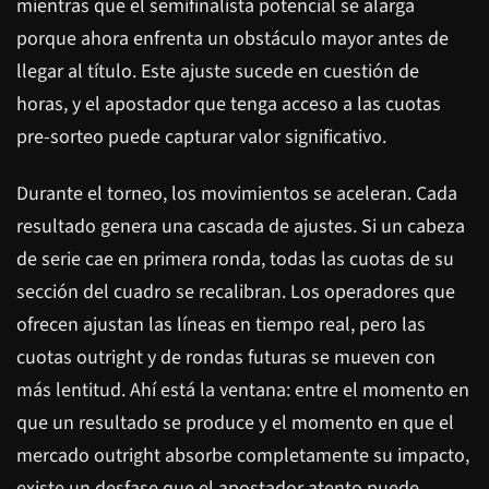
mientras que el semifinalista potencial se alarga
porque ahora enfrenta un obstáculo mayor antes de
llegar al título. Este ajuste sucede en cuestión de
horas, y el apostador que tenga acceso a las cuotas
pre-sorteo puede capturar valor significativo.
Durante el torneo, los movimientos se aceleran. Cada
resultado genera una cascada de ajustes. Si un cabeza
de serie cae en primera ronda, todas las cuotas de su
sección del cuadro se recalibran. Los operadores que
ofrecen ajustan las líneas en tiempo real, pero las
cuotas outright y de rondas futuras se mueven con
más lentitud. Ahí está la ventana: entre el momento en
que un resultado se produce y el momento en que el
mercado outright absorbe completamente su impacto,
existe un desfase que el apostador atento puede