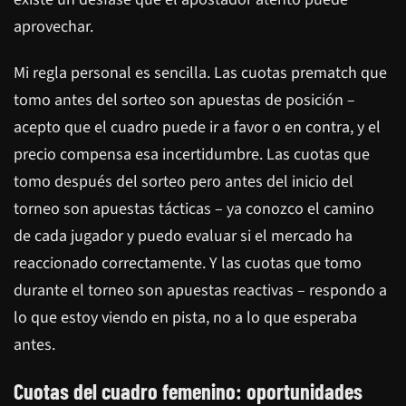
aprovechar.
Mi regla personal es sencilla. Las cuotas prematch que
tomo antes del sorteo son apuestas de posición –
acepto que el cuadro puede ir a favor o en contra, y el
precio compensa esa incertidumbre. Las cuotas que
tomo después del sorteo pero antes del inicio del
torneo son apuestas tácticas – ya conozco el camino
de cada jugador y puedo evaluar si el mercado ha
reaccionado correctamente. Y las cuotas que tomo
durante el torneo son apuestas reactivas – respondo a
lo que estoy viendo en pista, no a lo que esperaba
antes.
Cuotas del cuadro femenino: oportunidades