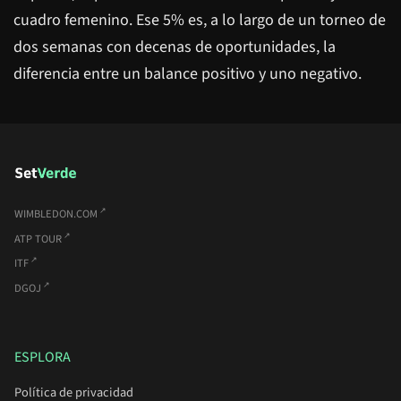
cuadro femenino. Ese 5% es, a lo largo de un torneo de
dos semanas con decenas de oportunidades, la
diferencia entre un balance positivo y uno negativo.
WIMBLEDON.COM
ATP TOUR
ITF
DGOJ
ESPLORA
Política de privacidad