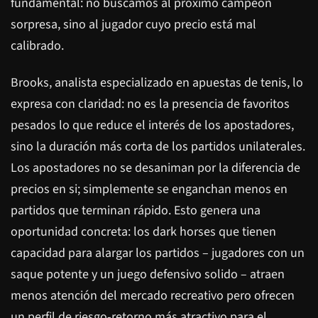
fundamental: no buscamos al próximo campeón
sorpresa, sino al jugador cuyo precio está mal
calibrado.
Brooks, analista especializado en apuestas de tenis, lo
expresa con claridad: no es la presencia de favoritos
pesados lo que reduce el interés de los apostadores,
sino la duración más corta de los partidos unilaterales.
Los apostadores no se desaniman por la diferencia de
precios en si; simplemente se enganchan menos en
partidos que terminan rápido. Esto genera una
oportunidad concreta: los dark horses que tienen
capacidad para alargar los partidos – jugadores con un
saque potente y un juego defensivo solido – atraen
menos atención del mercado recreativo pero ofrecen
un perfil de riesgo-retorno más atractivo para el