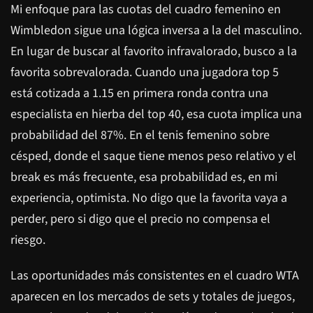
Mi enfoque para las cuotas del cuadro femenino en
Wimbledon sigue una lógica inversa a la del masculino.
En lugar de buscar al favorito infravalorado, busco a la
favorita sobrevalorada. Cuando una jugadora top 5
está cotizada a 1.15 en primera ronda contra una
especialista en hierba del top 40, esa cuota implica una
probabilidad del 87%. En el tenis femenino sobre
césped, donde el saque tiene menos peso relativo y el
break es más frecuente, esa probabilidad es, en mi
experiencia, optimista. No digo que la favorita vaya a
perder, pero si digo que el precio no compensa el
riesgo.
Las oportunidades más consistentes en el cuadro WTA
aparecen en los mercados de sets y totales de juegos,